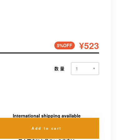
¥523
5%OFF
数量
International shipping available
Add to cart