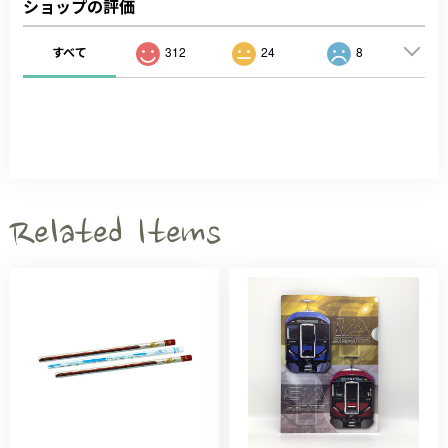
ショップの評価
すべて
312
24
8
Related Items