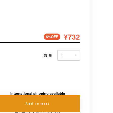
¥732
5%OFF
数量
International shipping available
Add to cart